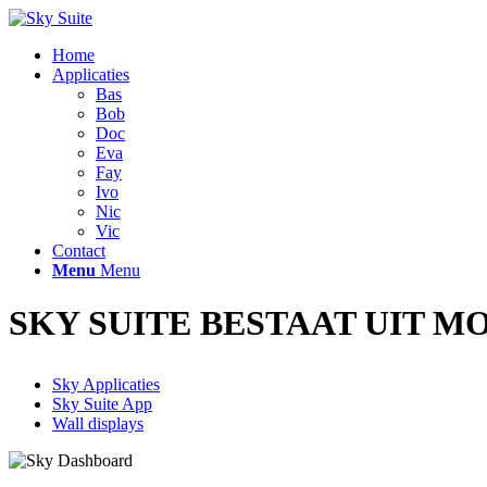
Home
Applicaties
Bas
Bob
Doc
Eva
Fay
Ivo
Nic
Vic
Contact
Menu
Menu
SKY SUITE BESTAAT UIT
MO
Sky Applicaties
Sky Suite App
Wall displays